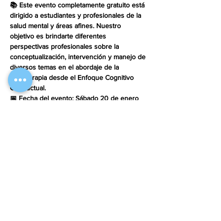
📚 Este evento completamente gratuito está 
dirigido a estudiantes y profesionales de la 
salud mental y áreas afines. Nuestro 
objetivo es brindarte diferentes 
perspectivas profesionales sobre la 
conceptualización, intervención y manejo de 
diversos temas en el abordaje de la 
Psicoterapia desde el Enfoque Cognitivo 
Conductual. 
📅 Fecha del evento: Sábado 20 de enero 
del 2024.
⏰ Duración del evento: Desde las 4 PM 
hasta las 7 PM (Hora CDMX) vía ZOOM.
📌Constancia con valor curricular de 3 horas 
(Jornada Completa).
Compartir este evento