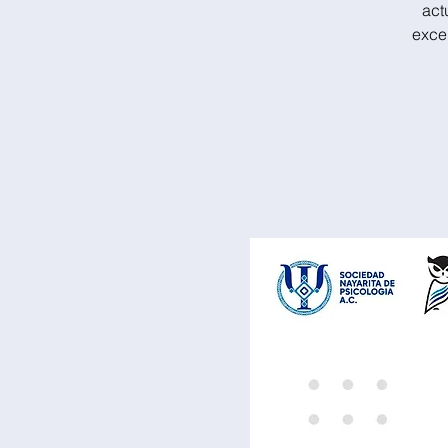
act
excel