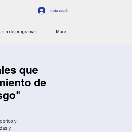
Inicia sesión
Lista de programas
More
ales que
imiento de
sgo"
pertos y
idas y