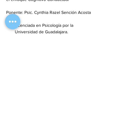
Licenciada en Psicología por la 
Universidad de Guadalajara.
Maestrante en Neuropsicología Infantil 
por ITACA Formación.
Mostrar más
Compartir este evento
Móvil y WhatsApp:
311 235 1506
informes.ceies@gmail.com
Inscríbete a nuestro boletín para estar
actualizado de nuestra oferta educativa