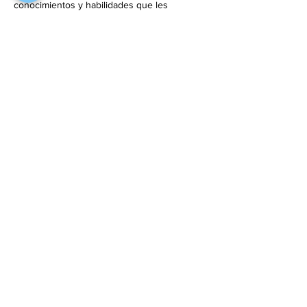
conocimientos y habilidades que les 
permitan seguir con la labor tan 
extraordinaria que hacen ayudando en la 
prevención.
🗓️ 
Fecha: 
29 y 30 de noviembre.
⏰ 
Horarios:
  viernes 29 de noviembre de 
4:00 pm …
Mostrar más
Compartir este evento
Móvil y WhatsApp:
311 235 1506
informes.ceies@gmail.com