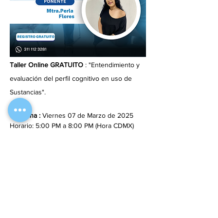
Taller Online GRATUITO 
: "Entendimiento y 
evaluación del perfil cognitivo en uso de 
Sustancias".
🕔 
Fecha :
 Viernes 07 de Marzo de 2025  
Horario: 5:00 PM a 8:00 PM (Hora CDMX)
👨‍🏫 
Imparte: 
Mtra. Perla Flores
💻 
Modalidad:
 Online vía Zoom
🎓 
Constancia de participación y acceso a la 
grabación:
 $350 MXN
Mostrar más