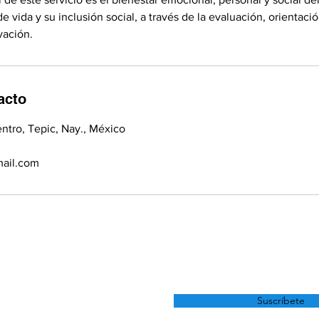
e vida y su inclusión social, a través de la evaluación, orientaci
acto
entro, Tepic, Nay., México
mail.com
Inscríbete a nuestro boletín
para estar actualizado de
Suscríbete
nuestra oferta educativa