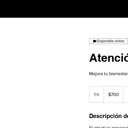
Disponible online
Atenci
Mejora tu bienestar
700
pesos
1 h
1
$700
mexicanos
Descripción de
El objetivo principa