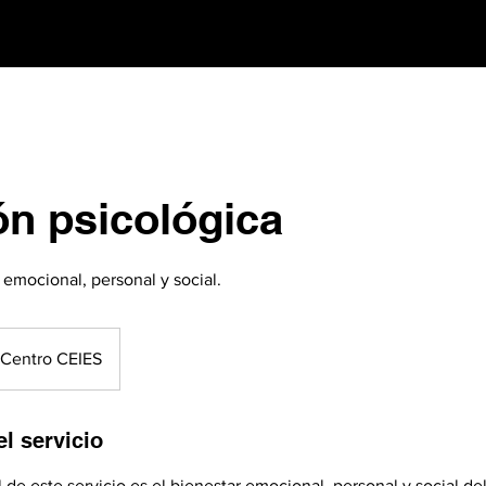
ón psicológica
 emocional, personal y social.
Centro CEIES
l servicio
l de este servicio es el bienestar emocional, personal y social de