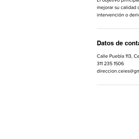
mejorar su calidad d
Datos de cont
Calle Puebla 113, C
311 235 1506
direccion.ceies@g
Móvil y WhatsApp:
311 235 1506
informes.ceies@gmail.com