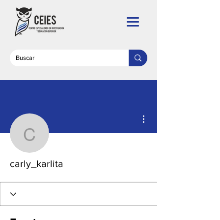
Más acciones
carly_karlita
carly_karlita