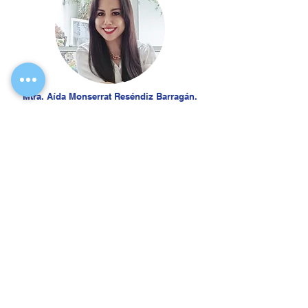
Mtra. Aída Monserrat Reséndiz Barragán.
Conócele
Mtra. Lucia Meléndez Corona.
Conócele