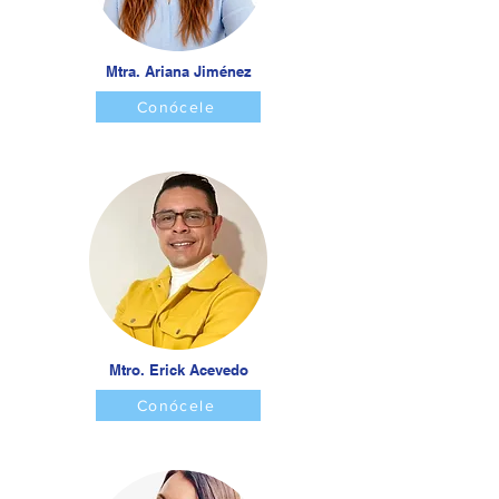
Mtra. Ariana Jiménez
Conócele
Mtro. Erick Acevedo
Conócele