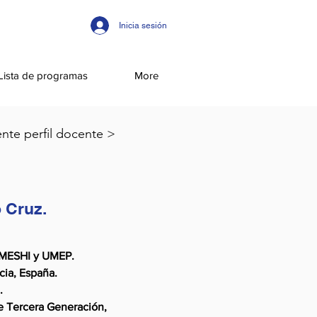
Inicia sesión
Lista de programas
More
ente perfil docente >
o Cruz.
OMESHI y UMEP.
cia, España.
.
e Tercera Generación,