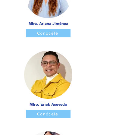
Mtra. Ariana Jiménez
Conócele
Mtro. Erick Acevedo
Conócele